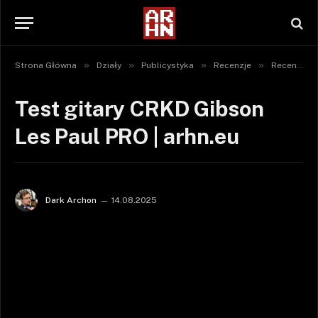
»
»
»
»
Strona Główna
Działy
Publicystyka
Recenzje
Recenzje sprzętu
Test gitary CRKD Gibson
Les Paul PRO | arhn.eu
Dark Archon
14.08.2025