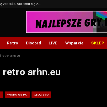
BONUS: Jak w tym kawale. A ja wiem co się zepsuło. Automat się zepsuł.
Retro
Discord
LIVE
Wsparcie
SKLEP
| retro arhn.eu
 retro arhn.eu
3
WINDOWS PC
XBOX 360