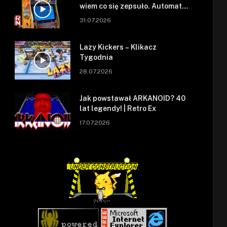
wiem co się zepsuło. Automat
się zepsuł.
31.07.2026
Lazy Kickers – Klikacz
Tygodnia
28.07.2026
Jak powstawał ARKANOID? 40
lat legendy! | Retro Ex
17.07.2026