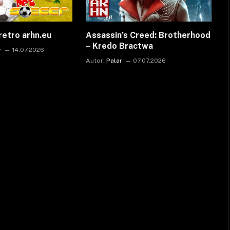
retro arhn.eu
Assassin’s Creed: Brotherhood
– Kredo Bractwa
r
14.07.2026
Autor:
Palar
07.07.2026