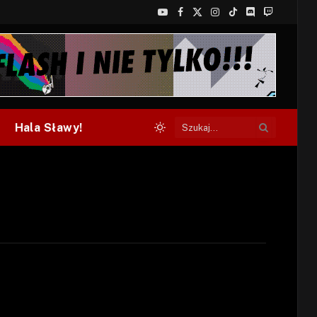
YouTube
Facebook
X
Instagram
TikTok
Discord
Twitch
(Twitter)
Hala Sławy!