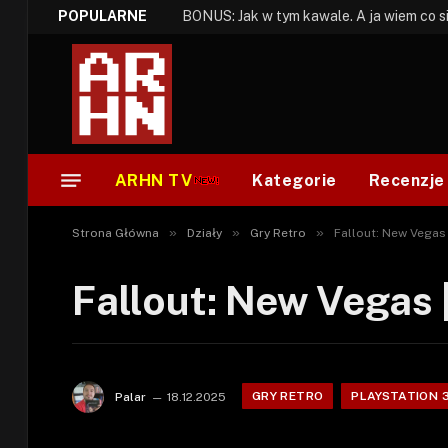
POPULARNE
ARHN TV
Kategorie
Recenzje
»
»
»
Strona Główna
Działy
Gry Retro
Fallout: New Vegas 
Fallout: New Vegas |
GRY RETRO
PLAYSTATION 
Palar
18.12.2025