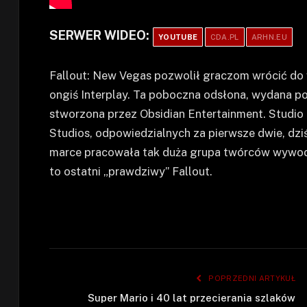
SERWER WIDEO:
YOUTUBE
CDA.PL
ARHN.EU
Fallout: New Vegas pozwolił graczom wrócić do wi
ongiś Interplay. Ta poboczna odsłona, wydana p
stworzona przez Obsidian Entertainment. Studio
Studios, odpowiedzialnych za pierwsze dwie, dziś 
marce pracowała tak duża grupa twórców wywodz
to ostatni „prawdziwy” Fallout.
POPRZEDNI ARTYKUŁ
Super Mario i 40 lat przecierania szlaków