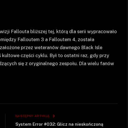
zji Fallouta bliższej tej, którą dla serii wypracowało
omiędzy Falloutem 3 a Falloutem 4, została
 założone przez weteranów dawnego Black Isle
kultowe części cyklu. Był to ostatni raz, gdy przy
ących się z oryginalnego zespołu. Dla wielu fanów
NASTĘPNY ARTYKUŁ
System Error #032: Glicz na nieskończoną