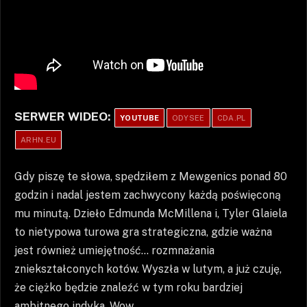
SERWER WIDEO:
YOUTUBE
ODYSEE
CDA.PL
ARHN.EU
Gdy piszę te słowa, spędziłem z Mewgenics ponad 80
godzin i nadal jestem zachwycony każdą poświęconą
mu minutą. Dzieło Edmunda McMillena i, Tyler Glaiela
to nietypowa turowa gra strategiczna, gdzie ważna
jest również umiejętność… rozmnażania
zniekształconych kotów. Wyszła w lutym, a już czuję,
że ciężko będzie znaleźć w tym roku bardziej
ambitnego indyka. Wow.