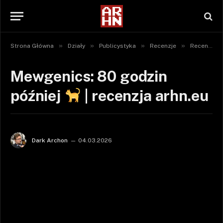
»
»
»
»
Strona Główna
Działy
Publicystyka
Recenzje
Recenzje gier
Mewgenics: 80 godzin
później
| recenzja arhn.eu
Dark Archon
04.03.2026