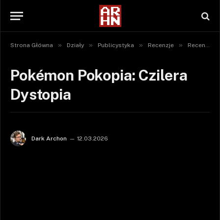
»
»
»
»
Strona Główna
Działy
Publicystyka
Recenzje
Recenzje gier
Pokémon Pokopia: Czilera
Dystopia
Dark Archon
12.03.2026