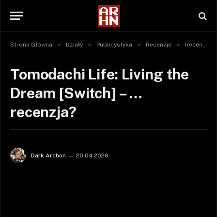
»
»
»
»
Strona Główna
Działy
Publicystyka
Recenzje
Recenzje gier
Tomodachi Life: Living the
Dream [Switch] – …
recenzja?
Dark Archon
20.04.2026