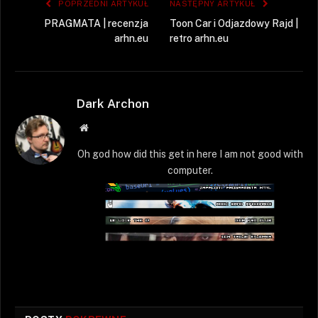
POPRZEDNI ARTYKUŁ
NASTĘPNY ARTYKUŁ
PRAGMATA | recenzja
Toon Car i Odjazdowy Rajd |
arhn.eu
retro arhn.eu
Dark Archon
Strona
WWW
Oh god how did this get in here I am not good with
computer.