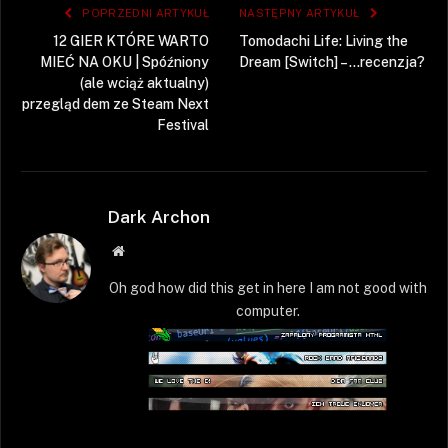
POPRZEDNI ARTYKUŁ
NASTĘPNY ARTYKUŁ
12 GIER KTÓRE WARTO
Tomodachi Life: Living the
MIEĆ NA OKU | Spóźniony
Dream [Switch] – …recenzja?
(ale wciąż aktualny)
przegląd dem ze Steam Next
Festival
Dark Archon
Strona
WWW
Oh god how did this get in here I am not good with
computer.