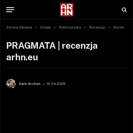
»
»
»
»
Strona Główna
Działy
Publicystyka
Recenzje
Recenzje gier
PRAGMATA | recenzja
arhn.eu
Dark Archon
16.04.2026