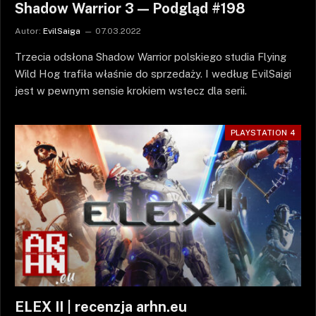
Shadow Warrior 3 — Podgląd #198
Autor:
EvilSaiga
07.03.2022
Trzecia odsłona Shadow Warrior polskiego studia Flying
Wild Hog trafiła właśnie do sprzedaży. I według EvilSaigi
jest w pewnym sensie krokiem wstecz dla serii.
PLAYSTATION 4
ELEX II | recenzja arhn.eu