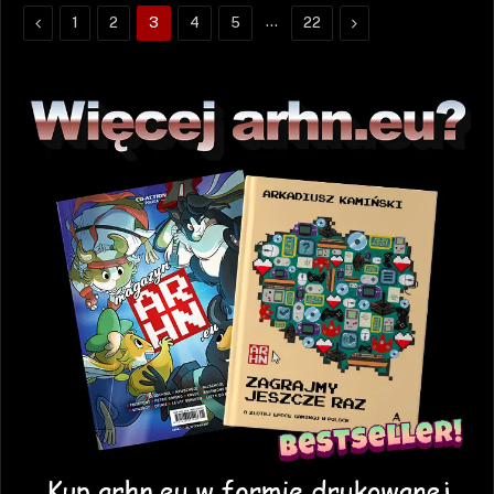
Poprzednie
…
Następne
1
2
3
4
5
22