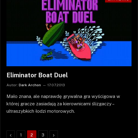
Eliminator Boat Duel
Autor:
Dark Archon
17.07.2013
Mało znana, ale naprawdę grywalna gra wyścigowa w
której gracze zasiadają za kierownicami ślizgaczy –
ultraszybkich łodzi motorowych.
Poprzednie
Następne
1
2
3