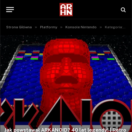
»
»
»
Strona Główna
Platformy
Konsole Nintendo
Kategoria: "NES / Famicom" (Strona 2)
Jak powstawał ARKANOID? 40 lat legendy! | Retro