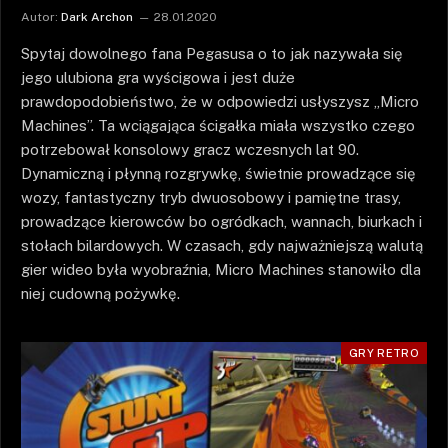
Autor:
Dark Archon
28.01.2020
Spytaj dowolnego fana Pegasusa o to jak nazywała się
jego ulubiona gra wyścigowa i jest duże
prawdopodobieństwo, że w odpowiedzi usłyszysz „Micro
Machines”. Ta wciągająca ścigałka miała wszystko czego
potrzebował konsolowy gracz wczesnych lat 90.
Dynamiczną i płynną rozgrywkę, świetnie prowadzące się
wozy, fantastyczny tryb dwuosobowy i pamiętne trasy,
prowadzące kierowców bo ogródkach, wannach, biurkach i
stołach bilardowych. W czasach, gdy najważniejszą walutą
gier wideo była wyobraźnia, Micro Machines stanowiło dla
niej cudowną pożywkę.
GRY RETRO