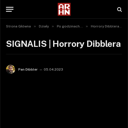
»
»
»
»
Strona Główna
Działy
Po godzinach...
Horrory Dibblera
SIGNALIS | Horrory Dibblera
Pan Dibbler
05.04.2023