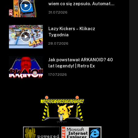
wiem co się zepsuło. Automat
się zepsuł.
31.07.2026
Lazy Kickers – Klikacz
Tygodnia
28.07.2026
Jak powstawał ARKANOID? 40
lat legendy! | Retro Ex
17.07.2026