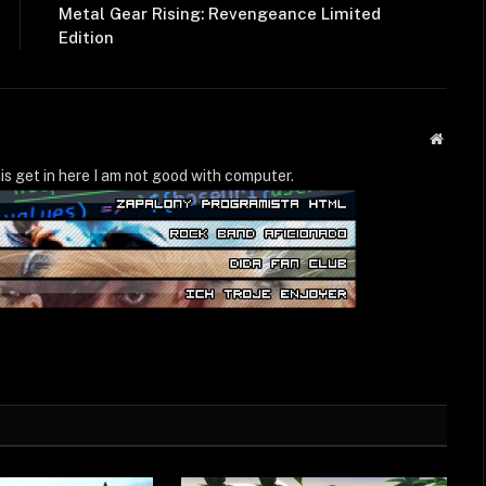
Metal Gear Rising: Revengeance Limited
Edition
Strona
WWW
is get in here I am not good with computer.