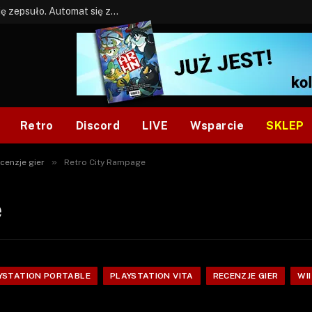
BONUS: Jak w tym kawale. A ja wiem co się zepsuło. Automat się zepsuł.
Retro
Discord
LIVE
Wsparcie
SKLEP
»
cenzje gier
Retro City Rampage
e
YSTATION PORTABLE
PLAYSTATION VITA
RECENZJE GIER
WII