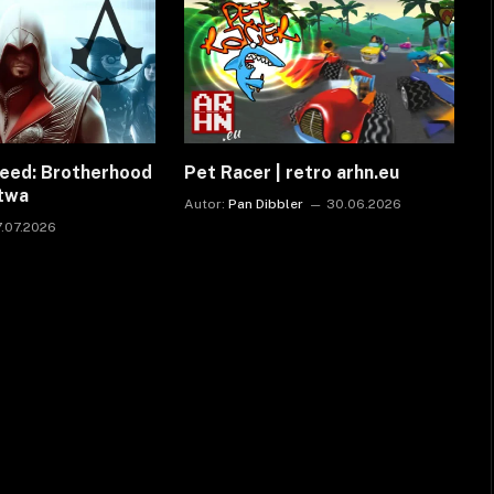
reed: Brotherhood
Pet Racer | retro arhn.eu
ctwa
Autor:
Pan Dibbler
30.06.2026
7.07.2026