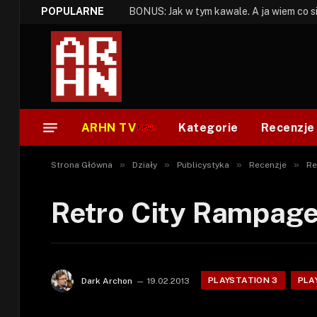
POPULARNE
ARHN TV
Kategorie
Recenzje
»
»
»
»
Strona Główna
Działy
Publicystyka
Recenzje
Re
Retro City Rampag
PLAYSTATION 3
PLA
Dark Archon
19.02.2013