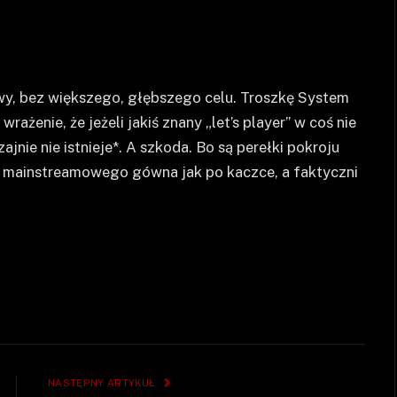
wy, bez większego, głębszego celu. Troszkę System
ażenie, że jeżeli jakiś znany „let’s player” w coś nie
jnie nie istnieje*. A szkoda. Bo są perełki pokroju
h mainstreamowego gówna jak po kaczce, a faktyczni
NASTĘPNY ARTYKUŁ