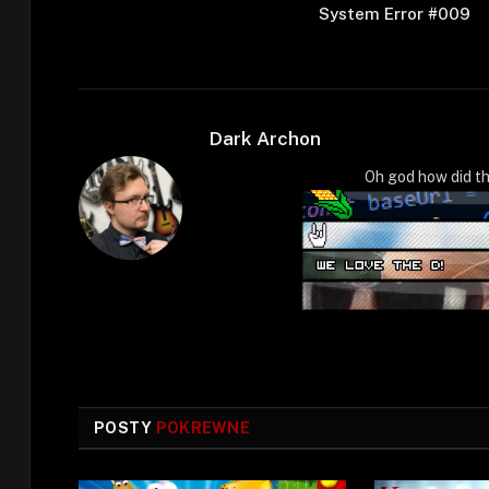
System Error #009
Dark Archon
Oh god how did th
POSTY
POKREWNE