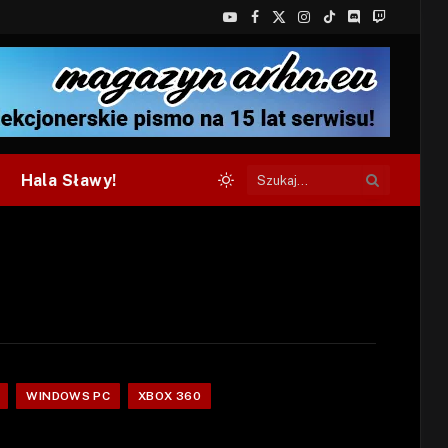
YouTube
Facebook
X
Instagram
TikTok
Discord
Twitch
(Twitter)
Hala Sławy!
WINDOWS PC
XBOX 360