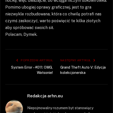
nockę, więc uważajcie, bo wciąga niczym sokowirówka.
Pomimo ubogiej oprawy graficznej, jest to gra
niezwykle rozbudowana, która co chwilę potrafi nas
czymś zaskoczyć, warto poświęcić te kilka złotych
aby spróbować swoich sił.
Polecam, Dymek.
POPRZEDNI ARTYKUŁ
NASTĘPNY ARTYKUŁ
System Error – #011: OMG,
Grand Theft Auto V: Edycja
Watsonie!
kolekcjonerska
Redakcja arhn.eu
Niepojmowalny rozumem byt stanowiący