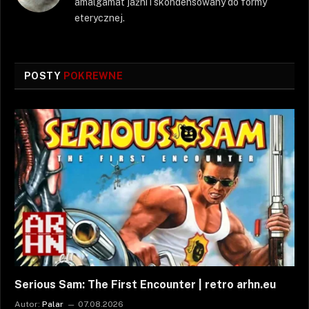
amalgamat jaźni i skondensowany do formy
eterycznej.
POSTY
POKREWNE
Serious Sam: The First Encounter | retro arhn.eu
Autor:
Palar
07.08.2026