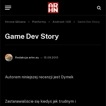
»
»
»
Strona Główna
Platformy
Android / iOS
Game Dev Story
Game Dev Story
Redakcja arhn.eu
15.09.2013
Autorem niniejszej recenzji jest Dymek
Zastanawialiście się kiedyś jak trudnym i