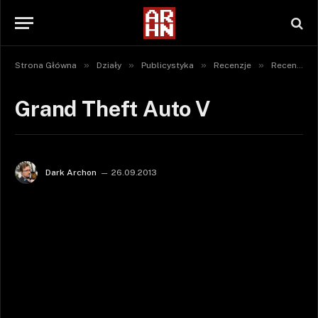
»
»
»
»
Strona Główna
Działy
Publicystyka
Recenzje
Recenzje gier
Grand Theft Auto V
Dark Archon
26.09.2013