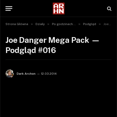
»
»
»
»
Strona Główna
Działy
Po godzinach...
Podgląd
Joe Danger Mega Pack — Podgląd #016
Joe Danger Mega Pack —
Podgląd #016
Dark Archon
12.03.2014