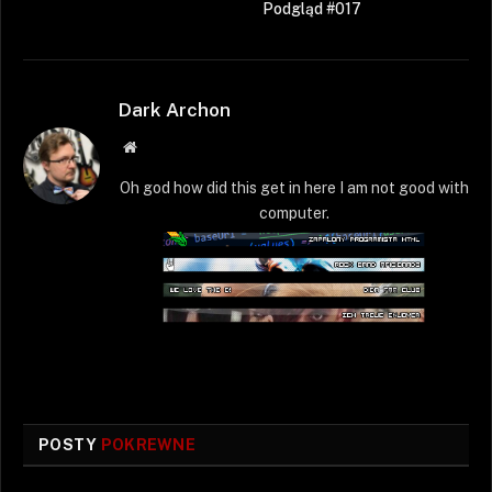
Podgląd #017
Dark Archon
Strona
WWW
Oh god how did this get in here I am not good with
computer.
POSTY
POKREWNE