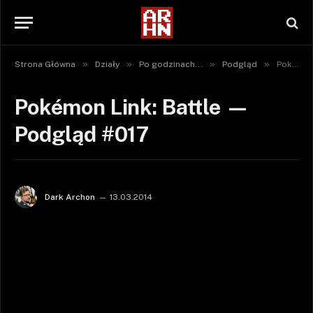
»
»
»
»
Strona Główna
Działy
Po godzinach...
Podgląd
Pokémon Link: Battle — Podgląd #017
Pokémon Link: Battle —
Podgląd #017
Dark Archon
13.03.2014