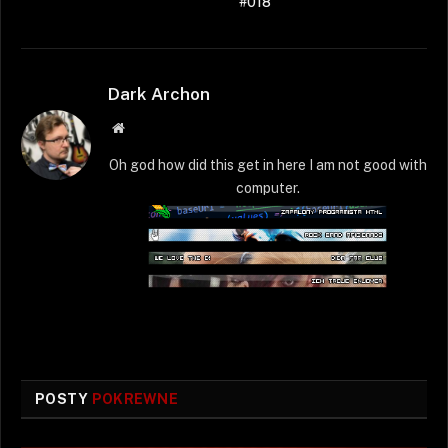
#018
Dark Archon
Strona
WWW
Oh god how did this get in here I am not good with
computer.
POSTY
POKREWNE