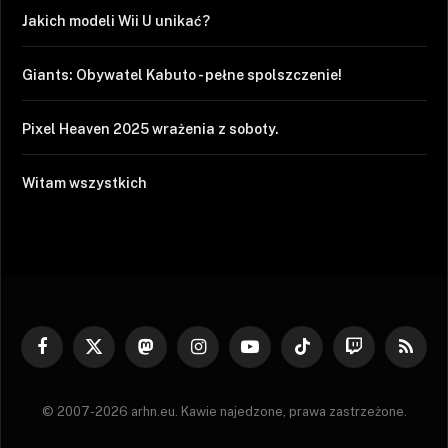
Jakich modeli Wii U unikać?
Giants: Obywatel Kabuto - pełne spolszczenie!
Pixel Heaven 2025 wrażenia z soboty.
Witam wszystkich
Facebook
X
Mastodon
Instagram
YouTube
TikTok
Twitch
RSS
(Twitter)
© 2007-2026 arhn.eu. Kawie najedzone, prawa zastrzeżone.