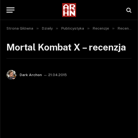
»
»
»
»
Strona Główna
Działy
Publicystyka
Recenzje
Recenzje gier
Mortal Kombat X – recenzja
Dark Archon
21.04.2015