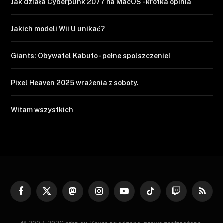
Jak działa Cyberpunk 2077 na MacOS - krótka opinia
Jakich modeli Wii U unikać?
Giants: Obywatel Kabuto - pełne spolszczenie!
Pixel Heaven 2025 wrażenia z soboty.
Witam wszystkich
Facebook
X
Mastodon
Instagram
YouTube
TikTok
Twitch
RSS
(Twitter)