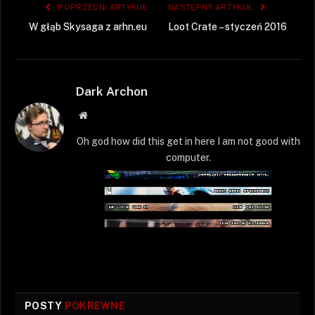
POPRZEDNI ARTYKUŁ
NASTĘPNY ARTYKUŁ
W głąb Skysaga z arhn.eu
Loot Crate – styczeń 2016
Dark Archon
Strona
WWW
Oh god how did this get in here I am not good with
computer.
POSTY
POKREWNE