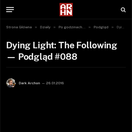
»
»
»
»
Strona Główna
Działy
Po godzinach...
Podgląd
Dying Light: The Following — Podgląd #088
Dying Light: The Following
— Podgląd #088
Dark Archon
26.01.2016