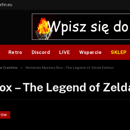
arhn.eu
Retro
Discord
LIVE
Wsparcie
SKLEP
»
a Crate'ów
Nintendo Mystery Box – The Legend of Zelda Edition
x – The Legend of Zeld
'ÓW