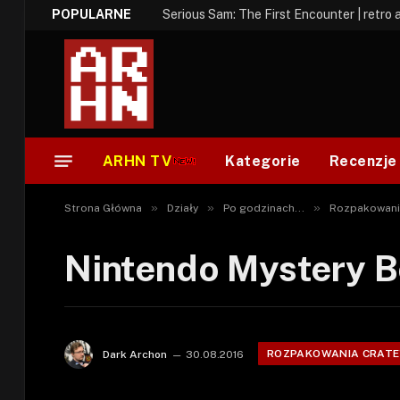
POPULARNE
Serious Sam: The First Encounter | retro 
ARHN TV
Kategorie
Recenzje
»
»
»
Strona Główna
Działy
Po godzinach...
Rozpakowani
Nintendo Mystery Bo
ROZPAKOWANIA CRATE
Dark Archon
30.08.2016