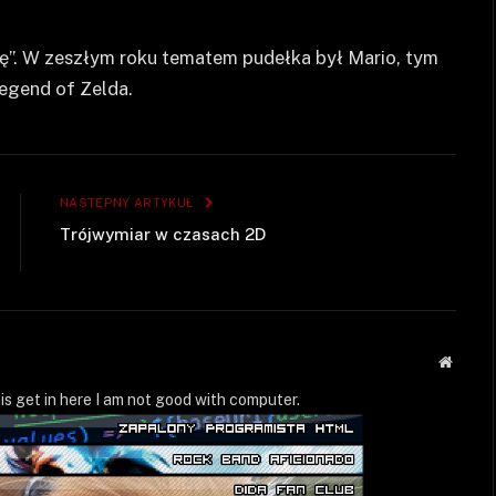
ę”. W zeszłym roku tematem pudełka był Mario, tym
egend of Zelda.
NASTĘPNY ARTYKUŁ
Trójwymiar w czasach 2D
Strona
WWW
is get in here I am not good with computer.