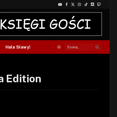
YouTube
Facebook
X
Instagram
TikTok
Discord
Twitch
(Twitter)
Hala Sławy!
a Edition