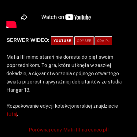
SERWER WIDEO:
YOUTUBE
ODYSEE
CDA.PL
Mafia III mimo starań nie dorasta do pięt swoim
poprzednikom. To gra, która utknęła w zeszłej
dekadzie, a ciężar stworzenia spójnego otwartego
świata przerósł najwyraźniej debiutantów ze studia
Hangar 13.
Rozpakowanie edycji kolekcjonerskiej znajdziecie
tutaj
.
Porównaj ceny Mafii III na ceneo.pl!