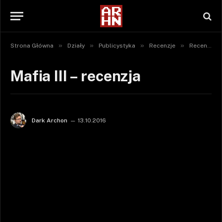
»
»
»
»
Strona Główna
Działy
Publicystyka
Recenzje
Recenzje gier
Mafia III – recenzja
Dark Archon
13.10.2016