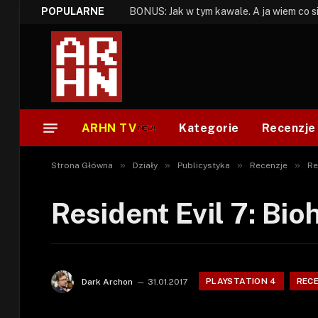
POPULARNE
ARHN TV
Kategorie
Recenzje
»
»
»
»
Strona Główna
Działy
Publicystyka
Recenzje
Re
Resident Evil 7: Bi
PLAYSTATION 4
RECE
Dark Archon
31.01.2017