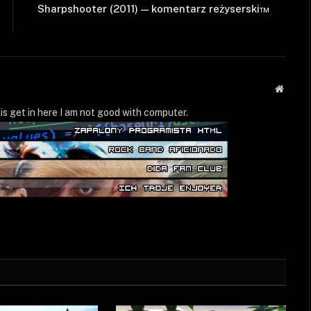
Sharpshooter (2011) — komentarz reżyserski™
Strona
WWW
is get in here I am not good with computer.