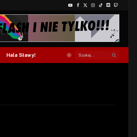
YouTube
Facebook
X
Instagram
TikTok
Discord
Twitch
(Twitter)
Hala Sławy!