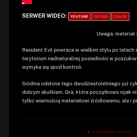
SERWER WIDEO:
YOUTUBE
ODYSEE
CDA.PL
Uwaga, materiał 
Resident Evil powraca w wielkim stylu po latach
terytorium nadnaturalnej posiadłości w poszukiw
wymyka się spod kontroli.
Siódma odsłona tego dwudziestoletniego już cy
dobrym skutkiem. Gra, która początkowo nijak n
tylko wiernością materiałowi źródłowemu, ale i 
POPRZEDNI ARTYKUŁ