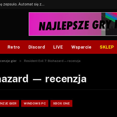
BONUS: Jak w tym kawale. A ja wiem co się zepsuło. Automat się zepsuł.
Retro
Discord
LIVE
Wsparcie
SKLEP
»
cenzje gier
Resident Evil 7: Biohazard — recenzja
ohazard — recenzja
NZJE GIER
WINDOWS PC
XBOX ONE