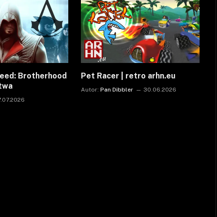
reed: Brotherhood
Pet Racer | retro arhn.eu
ctwa
Autor:
Pan Dibbler
30.06.2026
7.07.2026