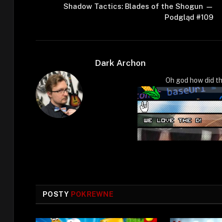
Shadow Tactics: Blades of the Shogun —
Podgląd #109
Dark Archon
Oh god how did th
POSTY
POKREWNE