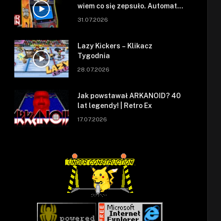
wiem co się zepsuło. Automat
się zepsuł.
31.07.2026
Lazy Kickers – Klikacz
Tygodnia
28.07.2026
Jak powstawał ARKANOID? 40
lat legendy! | Retro Ex
17.07.2026