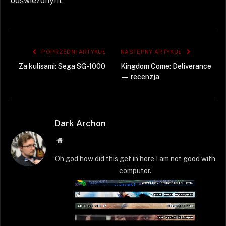
odświeżonym.
POPRZEDNI ARTYKUŁ
NASTĘPNY ARTYKUŁ
Za kulisami: Sega SG-1000
Kingdom Come: Deliverance
— recenzja
Dark Archon
Strona
WWW
Oh god how did this get in here I am not good with
computer.