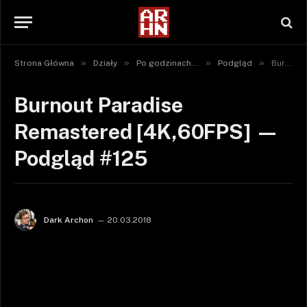
»
»
»
»
Strona Główna
Działy
Po godzinach...
Podgląd
Burnout Paradise Remastered [4K,60FPS] — Podgląd #125
Burnout Paradise
Remastered [4K,60FPS] —
Podgląd #125
Dark Archon
20.03.2018