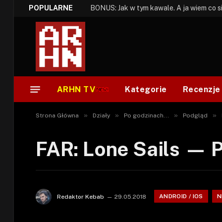
POPULARNE
ARHN TV
Kategorie
Recenzje
»
»
»
»
Strona Główna
Działy
Po godzinach...
Podgląd
FAR: Lone Sails — 
ANDROID / IOS
N
Redaktor Kebab
29.05.2018