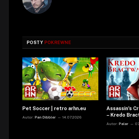
POSTY
POKREWNE
Pet Soccer | retro arhn.eu
Assassin’s C
– Kredo Bra
Autor:
Pan Dibbler
14.07.2026
Autor:
Palar
0