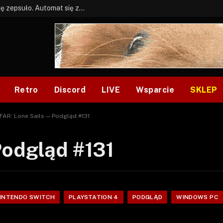
BONUS: Jak w tym kawale. A ja wiem co się zepsuło. Automat się zepsuł.
Retro
Discord
LIVE
Wsparcie
SKLEP
FAR: Lone Sails — Podgląd #131
Podgląd #131
INTENDO SWITCH
PLAYSTATION 4
PODGLĄD
WINDOWS PC