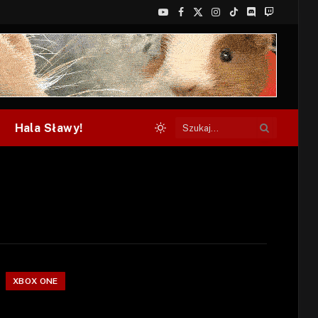
YouTube
Facebook
X
Instagram
TikTok
Discord
Twitch
(Twitter)
Hala Sławy!
XBOX ONE