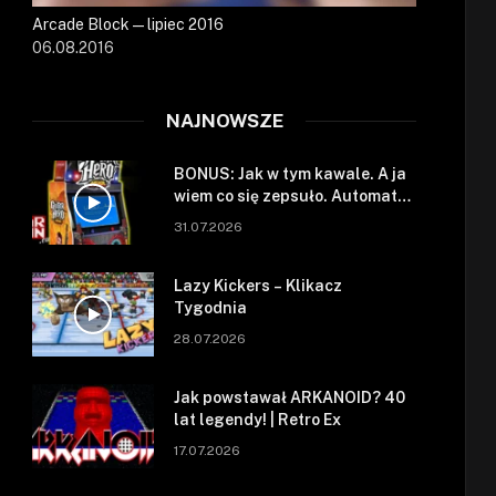
Arcade Block — lipiec 2016
06.08.2016
NAJNOWSZE
BONUS: Jak w tym kawale. A ja
wiem co się zepsuło. Automat
się zepsuł.
31.07.2026
Lazy Kickers – Klikacz
Tygodnia
28.07.2026
Jak powstawał ARKANOID? 40
lat legendy! | Retro Ex
17.07.2026