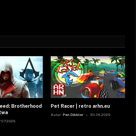
reed: Brotherhood
Pet Racer | retro arhn.eu
ctwa
Autor:
Pan Dibbler
30.06.2026
7.07.2026