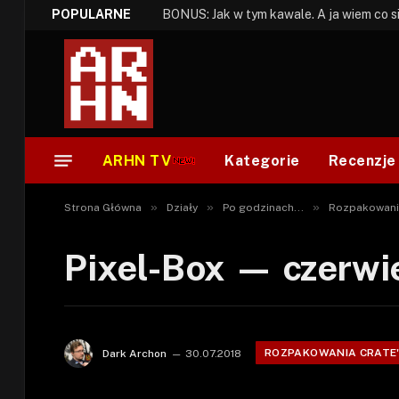
POPULARNE
ARHN TV
Kategorie
Recenzje
»
»
»
Strona Główna
Działy
Po godzinach...
Rozpakowani
Pixel-Box — czerwi
ROZPAKOWANIA CRATE
Dark Archon
30.07.2018