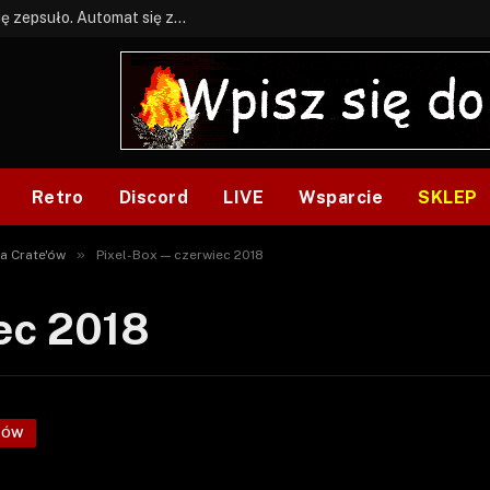
BONUS: Jak w tym kawale. A ja wiem co się zepsuło. Automat się zepsuł.
Retro
Discord
LIVE
Wsparcie
SKLEP
»
a Crate'ów
Pixel-Box — czerwiec 2018
ec 2018
'ÓW