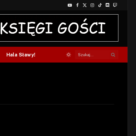
YouTube
Facebook
X
Instagram
TikTok
Discord
Twitch
(Twitter)
Hala Sławy!