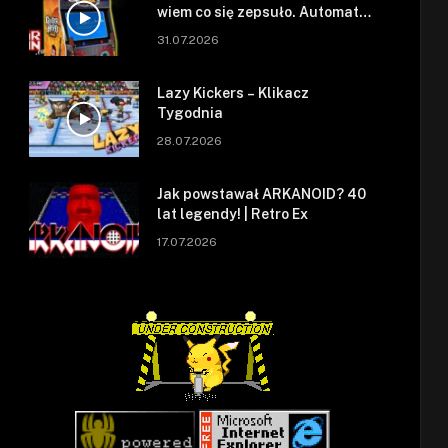
wiem co się zepsuło. Automat
się zepsuł.
31.07.2026
Lazy Kickers – Klikacz
Tygodnia
28.07.2026
Jak powstawał ARKANOID? 40
lat legendy! | Retro Ex
17.07.2026