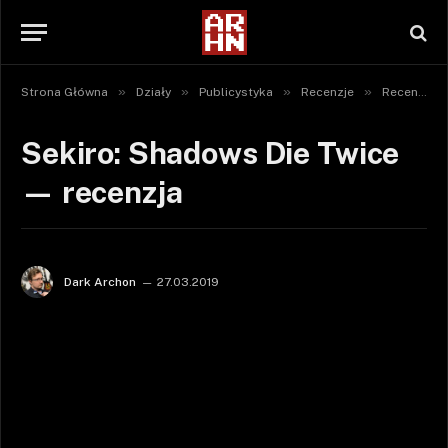
»
»
»
»
Strona Główna
Działy
Publicystyka
Recenzje
Recenzje gier
Sekiro: Shadows Die Twice
— recenzja
Dark Archon
27.03.2019