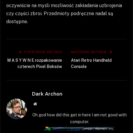
oczywiście na myśli możliwość zakładania uzbrojenia
czy części zbroi. Przedmioty podręczne nadal są
dostępne.
POPRZEDNI ARTYKUŁ
NASTĘPNY ARTYKUŁ
M A S Y W N E rozpakowanie
Atari Retro Handheld
czterech Pixel Boksów
Console
Dark Archon
Strona
WWW
Oh god how did this get in here I am not good with
computer.