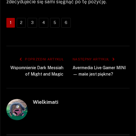
zdecydujecie się sami sięgnąć po tę pozycję.
1
2
3
4
5
6
POPRZEDNI ARTYKUŁ
NASTĘPNY ARTYKUŁ
Wspomnienie Dark Messiah
Avermedia Live Gamer MINI
of Might and Magic
— małe jest piękne?
Wielkimati