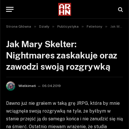
»
»
»
»
Strona Główna
Działy
Publicystyka
Felietony
Jak Mary Skelter: Nightmares zaskakuje oraz zawodzi swoją rozgrywką
Jak Mary Skelter:
Nightmares zaskakuje oraz
zawodzi swoją rozgrywką
Wielkimati
06.04.2019
Dawno już nie grałem w taką grę JRPG, która by mnie
wciągnęła swoją rozgrywką na tyle, że byłbym w
stanie przejść ją do samego końca i nie zanudzić się nią
na śmierć. Ostatnio miewam wrażenie, że studia