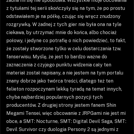
żadna mi się nie spodobała. Wszystkie moje obcowania
z tytułami tej serii skończyły się na tym, że po prostu
odstawiałem je na półkę, czując się wręcz znudzony
rozgrywką. W żadnej z tych gier nie była ona na tyle
ciekawa, by utrzymać mnie do końca, albo chociaż
połowy, i jedyne co potrafię o nich powiedzieć, to fakt,
że zostały stworzone tylko w celu dostarczania tzw.
fanserwisu. Myślę, że jest to bardzo ważne do
zaznaczenia z czyjego punktu widzenia cały ten
materiał został napisany, a nie jestem na tym portalu
znany dobrze jako twórca treści, dlatego też ten
felieton rozpoczynam lekką tyradą na temat innych,
chyba najbardziej popularnych pozycji tych
producentów. Z drugiej strony jestem fanem Shin
Megami Tensei, więc obcowanie z JRPGami nie jest mi
obce, a SMT: Nocturne, SMT: Digital Devil Saga, SMT:
Devil Survivor czy duologia Persony 2 są jednymi z