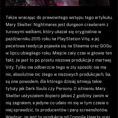
Także wracając do prawowitego wstępu tego artykułu,
Mary Skelter: Nightmares jest dungeon crawlerem z
turowymi walkami, który ukazał się oryginalnie w
październiku 2015 roku na PlayStation Vitę, a jej
pecetowa reedycja pojawiła się na Steamie oraz GOGu
w lipcu ubiegłego roku. Miejcie cały czas w głowie ten
fakt, że jest to po prostu niszowa produkcja z martwej
Vity. Tylko nie odbierzcie tego w zły sposób: nie ma
nic, absolutnie nic złego w niszowych produkcjach, ba,
są one powodem, dla którego dzisiaj istnieją takie
tytuły jak Dark Souls czy Persony. O istnieniu Mary
Skelter usłyszałem dopiero jakieś 2 godziny zanim w
nią zagrałem, a jedyne co udało mi się w tym czasie o
niej sprawdzić, to producentów i parę screenshotów.
Wiedząc, że jest to produkcja od Compile Hearts oraz