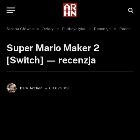
»
»
»
»
Strona Główna
Działy
Publicystyka
Recenzje
Recenzje gier
Super Mario Maker 2
[Switch] — recenzja
Dark Archon
03.07.2019