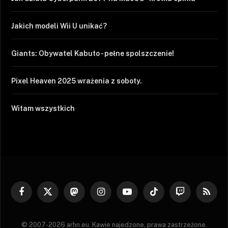
Jakich modeli Wii U unikać?
Giants: Obywatel Kabuto - pełne spolszczenie!
Pixel Heaven 2025 wrażenia z soboty.
Witam wszystkich
Facebook
X
Mastodon
Instagram
YouTube
TikTok
Twitch
RSS
(Twitter)
© 2007-2026 arhn.eu. Kawie najedzone, prawa zastrzeżone.