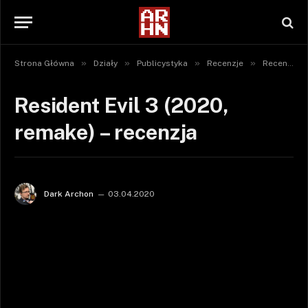
»
»
»
»
Strona Główna
Działy
Publicystyka
Recenzje
Recenzje gier
Resident Evil 3 (2020,
remake) – recenzja
Dark Archon
03.04.2020