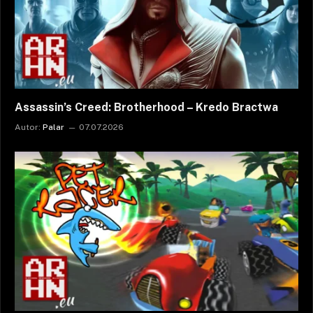
Assassin’s Creed: Brotherhood – Kredo Bractwa
Autor:
Palar
07.07.2026