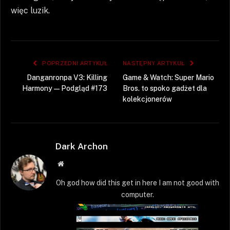
więc luzik.
POPRZEDNI ARTYKUŁ
NASTĘPNY ARTYKUŁ
Danganronpa V3: Killing
Game & Watch: Super Mario
Harmony — Podgląd #173
Bros. to spoko gadżet dla
kolekcjonerów
Dark Archon
Strona
WWW
Oh god how did this get in here I am not good with
computer.