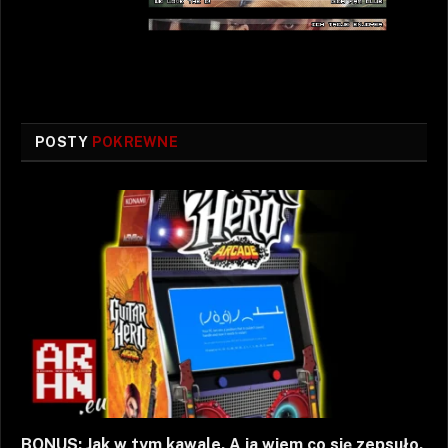
POSTY
POKREWNE
BONUS: Jak w tym kawale. A ja wiem co się zepsuło.