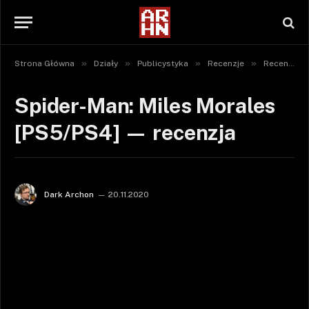
»
»
»
»
Strona Główna
Działy
Publicystyka
Recenzje
Recenzje gier
Spider-Man: Miles Morales
[PS5/PS4] — recenzja
Dark Archon
20.11.2020