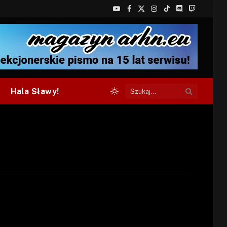
YouTube
Facebook
X
Instagram
TikTok
Discord
Twitch
(Twitter)
Hala Sławy!