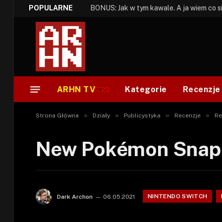
POPULARNE
ARHN TV
Kategorie
Recenzje
»
»
»
»
Strona Główna
Działy
Publicystyka
Recenzje
Re
New Pokémon Snap 
NINTENDO SWITCH
Dark Archon
06.05.2021