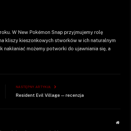
9 roku. W New Pokémon Snap przyjmujemy rolę
 na kliszy kieszonkowych stworków w ich naturalnym
k nakłaniać możemy potworki do ujawniania się, a
NASTĘPNY ARTYKUŁ
Resident Evil Village — recenzja
Strona
WWW