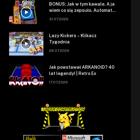
BONUS: Jak w tym kawale. A ja
wiem co się zepsuło. Automat
się zepsuł.
31.07.2026
Lazy Kickers – Klikacz
Tygodnia
28.07.2026
Jak powstawał ARKANOID? 40
lat legendy! | Retro Ex
17.07.2026