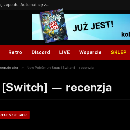
BONUS: Jak w tym kawale. A ja wiem co się zepsuło. Automat się zepsuł.
Retro
Discord
LIVE
Wsparcie
SKLEP
»
cenzje gier
New Pokémon Snap [Switch] — recenzja
[Switch] — recenzja
RECENZJE GIER