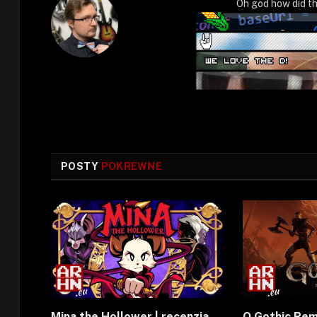
Oh god how did th
POSTY
POKREWNE
Mina the Hollower | recenzja
O Gothic Rem