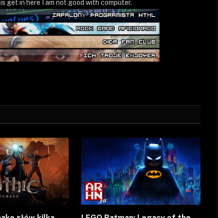
is get in here I am not good with computer.
ake słów kilka
LEGO Batman: Legacy of the