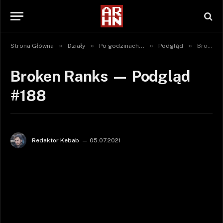
»
»
»
»
Strona Główna
Działy
Po godzinach...
Podgląd
Broken Ranks — Podgląd #188
Broken Ranks — Podgląd
#188
Redaktor Kebab
05.07.2021