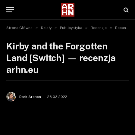
»
»
»
»
Strona Główna
Działy
Publicystyka
Recenzje
Recenzje gier
Kirby and the Forgotten
Land [Switch] — recenzja
arhn.eu
Dark Archon
28.03.2022