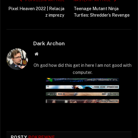
POPRZEDNI ARTYKUŁ
NASTĘPNY ARTYKUŁ
Pixel Heaven 2022 | Relacja
Teenage Mutant Ninja
z imprezy
Turtles: Shredder’s Revenge
Dark Archon
Strona
WWW
Oh god how did this get in here I am not good with
computer.
POSTY
POKREWNE