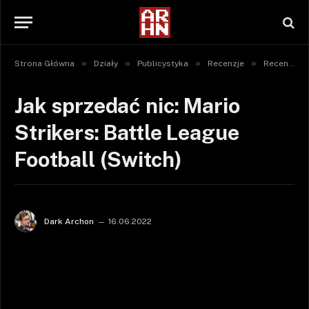
»
»
»
»
Strona Główna
Działy
Publicystyka
Recenzje
Recenzje gier
Jak sprzedać nic: Mario
Strikers: Battle League
Football (Switch)
Dark Archon
16.06.2022