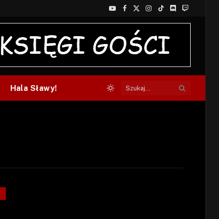
YouTube
Facebook
X
Instagram
TikTok
Discord
Twitch
(Twitter)
Hala Sławy!
S