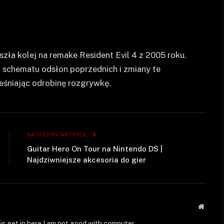
szła kolej na remake Resident Evil 4 z 2005 roku.
o schematu odsłon poprzednich i zmiany te
eśniając odrobinę rozgrywkę.
NASTĘPNY ARTYKUŁ
Guitar Hero On Tour na Nintendo DS |
Najdziwniejsze akcesoria do gier
Strona
WWW
is get in here I am not good with computer.