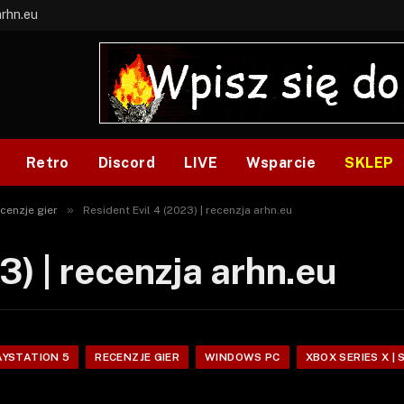
arhn.eu
Retro
Discord
LIVE
Wsparcie
SKLEP
»
cenzje gier
Resident Evil 4 (2023) | recenzja arhn.eu
3) | recenzja arhn.eu
AYSTATION 5
RECENZJE GIER
WINDOWS PC
XBOX SERIES X | 