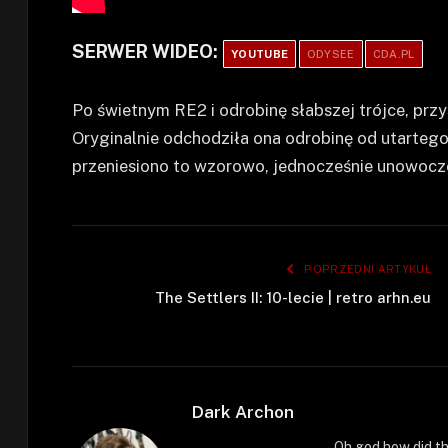
SERWER WIDEO:
YOUTUBE
ODYSEE
CDA.PL
Po świetnym RE2 i odrobinę słabszej trójce, przy
Oryginalnie odchodziła ona odrobinę od utarteg
przeniesiono to wzorowo, jednocześnie unowocz
POPRZEDNI ARTYKUŁ
The Settlers II: 10-lecie | retro arhn.eu
Dark Archon
Oh god how did th