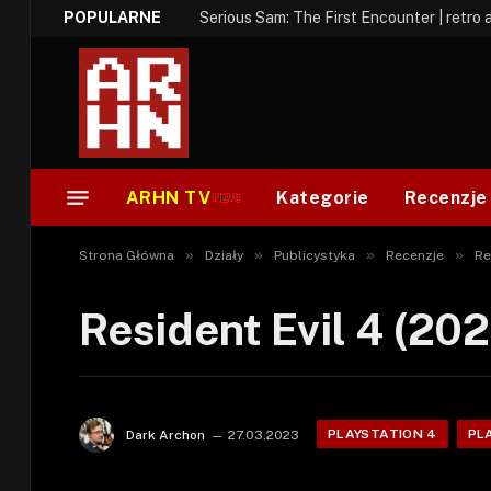
POPULARNE
Serious Sam: The First Encounter | retro 
ARHN TV
Kategorie
Recenzje
»
»
»
»
Strona Główna
Działy
Publicystyka
Recenzje
Re
Resident Evil 4 (202
PLAYSTATION 4
PL
Dark Archon
27.03.2023