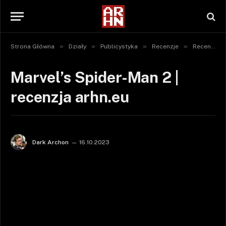
»
»
»
»
Strona Główna
Działy
Publicystyka
Recenzje
Recenzje gier
Marvel’s Spider-Man 2 |
recenzja arhn.eu
Dark Archon
16.10.2023