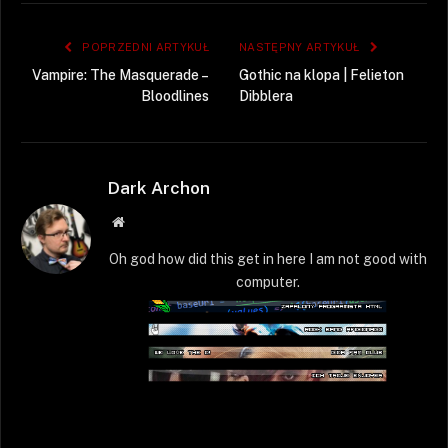
POPRZEDNI ARTYKUŁ
NASTĘPNY ARTYKUŁ
Vampire: The Masquerade –
Gothic na klopa | Felieton
Bloodlines
Dibblera
Dark Archon
Strona
WWW
Oh god how did this get in here I am not good with
computer.