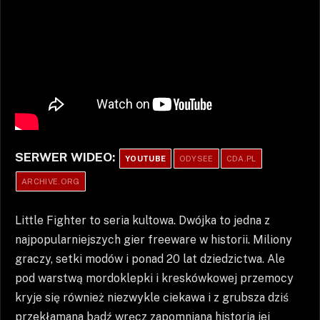
SERWER WIDEO:
YOUTUBE
ODYSEE
CDA.PL
ARCHIVE.ORG
Little Fighter to seria kultowa. Dwójka to jedna z
najpopularniejszych gier freeware w historii. Miliony
graczy, setki modów i ponad 20 lat dziedzictwa. Ale
pod warstwą mordoklepki i kreskówkowej przemocy
kryje się również niezwykle ciekawa i z grubsza dziś
przekłamana bądź wręcz zapomniana historia jej