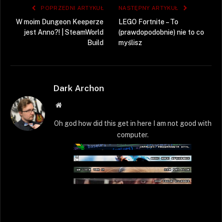
POPRZEDNI ARTYKUŁ
NASTĘPNY ARTYKUŁ
W moim Dungeon Keeperze
LEGO Fortnite – To
jest Anno?! | SteamWorld
(prawdopodobnie) nie to co
Build
myślisz
Dark Archon
Strona
WWW
Oh god how did this get in here I am not good with
computer.