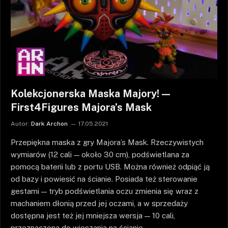
Kolekcjonerska Maska Majory! —
First4Figures Majora’s Mask
Autor:
Dark Archon
17.05.2021
Przepiękna maska z gry Majora’s Mask. Rzeczywistych
wymiarów (12 cali — około 30 cm), podświetlana za
pomocą baterii lub z portu USB. Można również odpiąć ją
od bazy i powiesić na ścianie. Posiada też sterowanie
gestami — tryb podświetlania oczu zmienia się wraz z
machaniem dłonią przed jej oczami, a w sprzedaży
dostępna jest też jej mniejsza wersja — 10 cali,
przeznaczona do wieszania na ścianie.