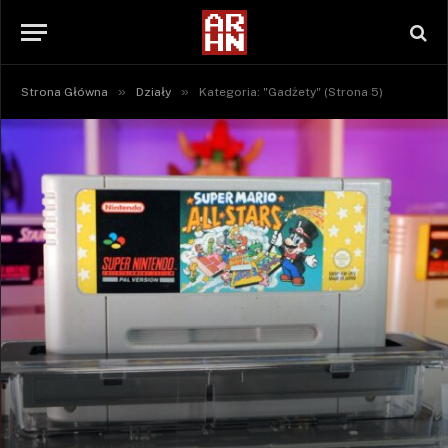
»
»
Strona Główna
Działy
Kategoria: "Gadżety" (Strona 5)