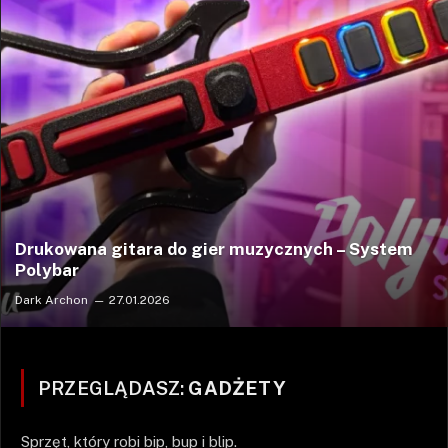
Drukowana gitara do gier muzycznych – System
Polybar
Dark Archon
27.01.2026
PRZEGLĄDASZ:
GADŻETY
Sprzęt, który robi bip, bup i blip.