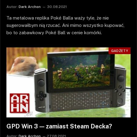
Autor:
Dark Archon
30.08.2021
Ta metalowa replika Poké Balla waży tyle, że nie
sugerowałbym nią rzucać. Ani mimo wszystko kupować,
bo to zabawkowy Poké Ball w cenie komórki.
GADŻETY
GPD Win 3 — zamiast Steam Decka?
Autor:
Dark Archon
27.08.2021