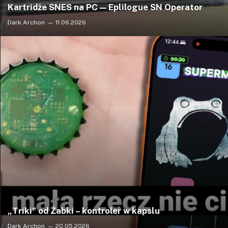
Kartridże SNES na PC — Eplilogue SN Operator
Dark Archon
11.06.2026
„Triki” od Żabki – kontroler w kapslu
Dark Archon
20.05.2026