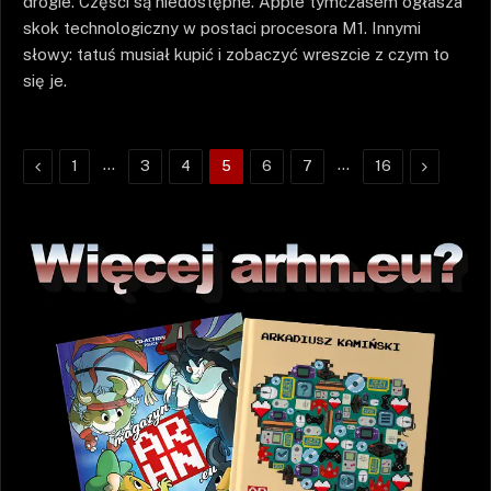
drogie. Części są niedostępne. Apple tymczasem ogłasza
skok technologiczny w postaci procesora M1. Innymi
słowy: tatuś musiał kupić i zobaczyć wreszcie z czym to
się je.
Poprzednie
…
…
Następne
1
3
4
5
6
7
16