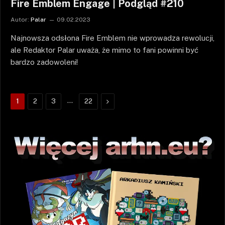
Fire Emblem Engage | Podgląd #210
Autor:
Palar
09.02.2023
Najnowsza odsłona Fire Emblem nie wprowadza rewolucji,
ale Redaktor Palar uważa, że mimo to fani powinni być
bardzo zadowoleni!
…
Następne
1
2
3
22