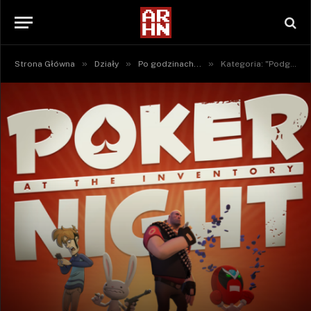
»
»
»
Strona Główna
Działy
Po godzinach...
Kategoria: "Podgląd"