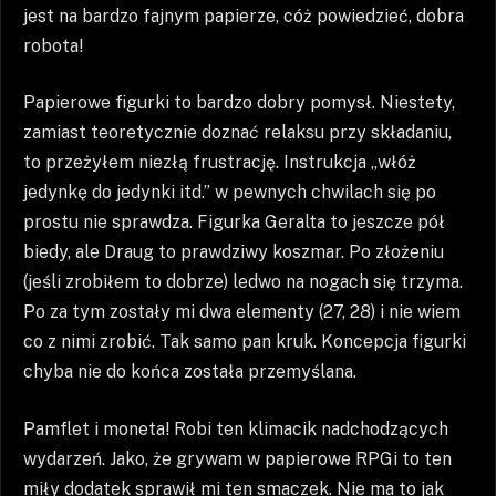
jest na bardzo fajnym papierze, cóż powiedzieć, dobra
robota!
Papierowe figurki to bardzo dobry pomysł. Niestety,
zamiast teoretycznie doznać relaksu przy składaniu,
to przeżyłem niezłą frustrację. Instrukcja „włóż
jedynkę do jedynki itd.” w pewnych chwilach się po
prostu nie sprawdza. Figurka Geralta to jeszcze pół
biedy, ale Draug to prawdziwy koszmar. Po złożeniu
(jeśli zrobiłem to dobrze) ledwo na nogach się trzyma.
Po za tym zostały mi dwa elementy (27, 28) i nie wiem
co z nimi zrobić. Tak samo pan kruk. Koncepcja figurki
chyba nie do końca została przemyślana.
Pamflet i moneta! Robi ten klimacik nadchodzących
wydarzeń. Jako, że grywam w papierowe RPGi to ten
miły dodatek sprawił mi ten smaczek. Nie ma to jak