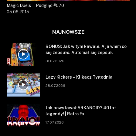
Magic Duels — Podgląd #070
05.08.2015
NAJNOWSZE
BONUS: Jak w tym kawale. A ja wiem co
się zepsuło. Automat się zepsuł.
31.07.2026
Lazy Kickers – Klikacz Tygodnia
28.07.2026
Jak powstawał ARKANOID? 40 lat
legendy! | Retro Ex
17.07.2026