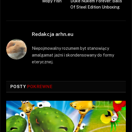
Mopy Fish
Duke Nukem Forever: Balls
Of Steel Edition Unboxing
Redakcja arhn.eu
Niepojmowalny rozumem byt stanowiący
amalgamat jaźni i skondensowany do formy
eterycznej.
POSTY
POKREWNE