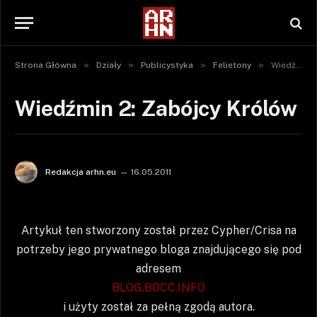
»
»
»
»
Strona Główna
Działy
Publicystyka
Felietony
Wiedźmin 2: Zabójcy Królów
Wiedźmin 2: Zabójcy Królów
Redakcja arhn.eu
16.05.2011
Artykuł ten stworzony został przez Cypher/Crisa na
potrzeby jego prywatnego bloga znajdującego się pod
adresem
BLOG.BDCC.INFO
i użyty został za pełną zgodą autora.