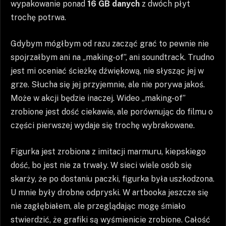
wypakowanie ponad
16 GB danych
z dwóch płyt
trochę potrwa.
Gdybym mógłbym od razu zacząć grać to pewnie nie
spojrzałbym ani na „making-of”, ani soundtrack. Trudno
jest mi oceniać ścieżkę dźwiękową, nie słysząc jej w
grze. Słucha się jej przyjemnie, ale nie porywa jakoś.
Może w akcji będzie inaczej. Wideo „making-of”
zrobione jest dość ciekawie, ale porównując do filmu o
części pierwszej wydaje się trochę wybrakowane.
Figurka jest zrobiona z imitacji marmuru, kiepskiego
dość, bo jest nie za trwały. W sieci wiele osób się
skarży, że po dostaniu paczki, figurka była uszkodzona.
U mnie były drobne odpryski. W artbooka jeszcze się
nie zagłębiałem, ale przeglądając mogę śmiało
stwierdzić, że grafiki są wyśmienicie zrobione. Całość