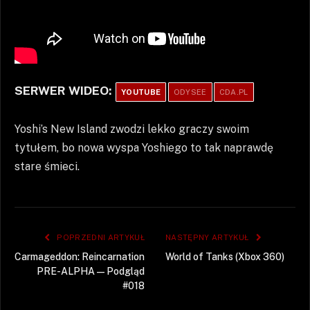
SERWER WIDEO:
YOUTUBE
ODYSEE
CDA.PL
Yoshi’s New Island zwodzi lekko graczy swoim
tytułem, bo nowa wyspa Yoshiego to tak naprawdę
stare śmieci.
POPRZEDNI ARTYKUŁ
NASTĘPNY ARTYKUŁ
Carmageddon: Reincarnation
World of Tanks (Xbox 360)
PRE-ALPHA — Podgląd
#018