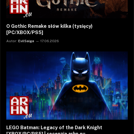
O Gothic Remake słów kilka (tysięcy)
[PC/XBOX/PS5]
Autor:
EvilSaiga
17.06.2026
LEGO Batman: Legacy of the Dark Knight
[XBOX/PC/PS5] | recenzja arhn.eu