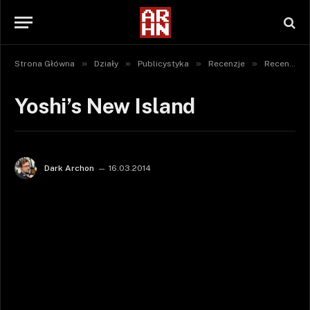
»
»
»
»
Strona Główna
Działy
Publicystyka
Recenzje
Recenzje gier
Yoshi’s New Island
Dark Archon
16.03.2014