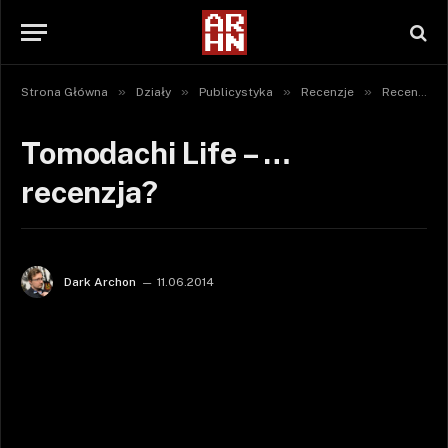
»
»
»
»
Strona Główna
Działy
Publicystyka
Recenzje
Recenzje gier
Tomodachi Life – …
recenzja?
Dark Archon
11.06.2014