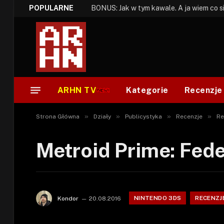
POPULARNE
ARHN TV
Kategorie
Recenzje
»
»
»
»
Strona Główna
Działy
Publicystyka
Recenzje
Re
Metroid Prime: Fede
NINTENDO 3DS
RECENZJE
Kondor
20.08.2016