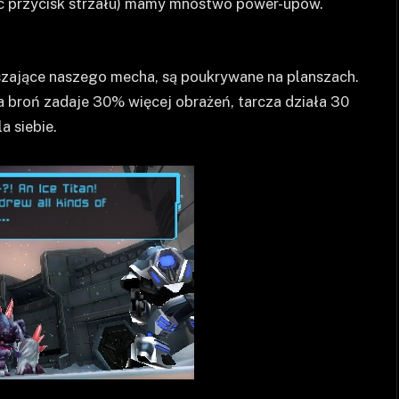
c przycisk strzału) mamy mnóstwo power-upów.
szające naszego mecha, są poukrywane na planszach.
broń zadaje 30% więcej obrażeń, tarcza działa 30
a siebie.