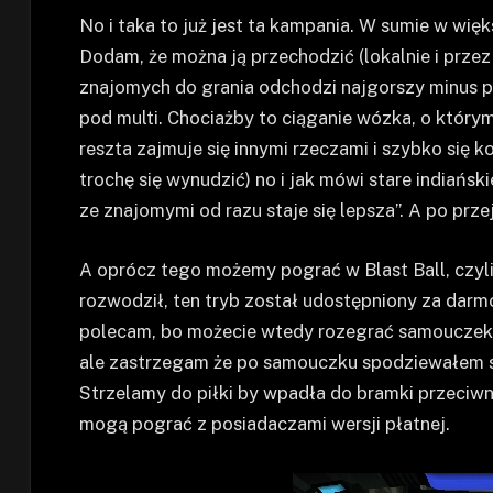
No i taka to już jest ta kampania. W sumie w wię
Dodam, że można ją przechodzić (lokalnie i przez
znajomych do grania odchodzi najgorszy minus p
pod multi. Chociażby to ciąganie wózka, o który
reszta zajmuje się innymi rzeczami i szybko się k
trochę się wynudzić) no i jak mówi stare indiańs
ze znajomymi od razu staje się lepsza”. A po przej
A oprócz tego możemy pograć w Blast Ball, czyli
rozwodził, ten tryb został udostępniony za dar
polecam, bo możecie wtedy rozegrać samouczek 
ale zastrzegam że po samouczku spodziewałem si
Strzelamy do piłki by wpadła do bramki przeciwn
mogą pograć z posiadaczami wersji płatnej.