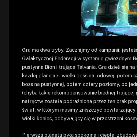
Gra ma dwa tryby. Zacznijmy od kampanii: jest
Galaktycznej Federacji w systemie gwiezdnym Be
pustynna Bion i trująca Talvania. Gra dzieli się 
każdej planecie i wielki boss na lodowej, potem s
boss na pustynnej, potem cztery poziomy, po jed
(chyba takie rekomopensowanie biednej trującej p
natręctw została podrażniona przez ten brak prop
świat, w którym musimy zniszczyć powtarzający s
wielki koniec, odbywający się w przestrzeni kosm
Pierwsza planeta była spokojna i ciepła, zbudowa