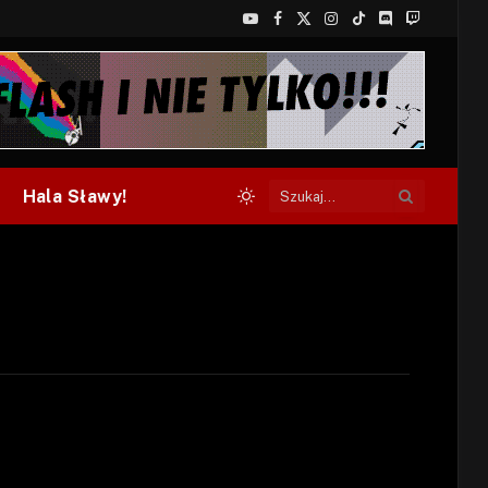
YouTube
Facebook
X
Instagram
TikTok
Discord
Twitch
(Twitter)
Hala Sławy!