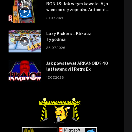
BONUS: Jak w tym kawale. A ja
wiem co się zepsuło. Automat
się zepsuł.
31.07.2026
Lazy Kickers – Klikacz
Tygodnia
28.07.2026
Jak powstawał ARKANOID? 40
lat legendy! | Retro Ex
17.07.2026