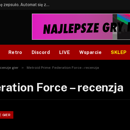
BONUS: Jak w tym kawale. A ja wiem co się zepsuło. Automat się zepsuł.
Retro
Discord
LIVE
Wsparcie
SKLEP
»
cenzje gier
Metroid Prime: Federation Force – recenzja
ration Force – recenzja
 GIER