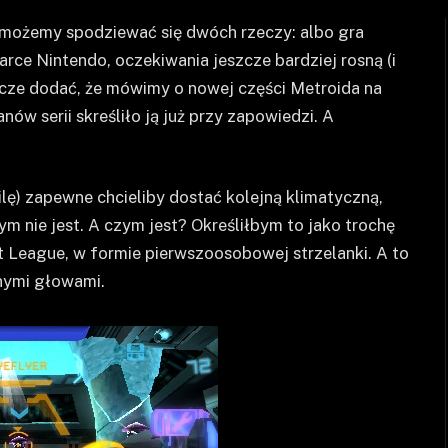
 możemy spodziewać się dwóch rzeczy: albo gra
ce Nintendo, oczekiwania jeszcze bardziej rosną (i
zcze dodać, że mówimy o nowej części Metroida na
w serii skreśliło ją już przy zapowiedzi. A
lę) zapewne chcieliby dostać kolejną klimatyczną,
 nie jest. A czym jest? Określiłbym to jako trochę
t League, w formie pierwszoosobowej strzelanki. A to
nymi głowami.