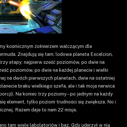
eśmy kosmicznym żołnierzem walczącym dla
rmuda. Znajdują się tam: lodowa planeta Excelcion,
na trzy etapy: najpierw sześć poziomów, po dwie na
ześć poziomów, po dwie na każdej planecie i wielki
nej na dwóch pierwszych planetach, dwie na ostatniej
lanecie braku wielkiego szefa, ale i tak moja nerwica
orcji). Na koniec trzy poziomy – po jednym na każdy
ię element, tylko poziom trudności się zwiększa. No i
icznej. Razem daje to nam 22 misje.
no tam wiele labolatoriów i baz. Gdy uderzył w nią