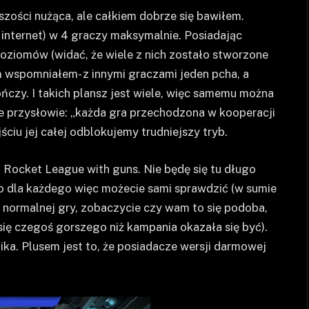
kszości nużąca, ale całkiem dobrze się bawiłem.
 internet) w 4 graczy maksymalnie. Posiadając
oziomów (widać, że wiele z nich zostało stworzone
m wspomniałem- z innymi graczami jeden pcha, a
ończy. I takich plansz jest wiele, więc samemu można
kie przysłowie: „każda gra przechodzona w kooperacji
ściu jej całej odblokujemy trudniejszy tryb.
 Rocket League with guns. Nie będę się tu długo
mo dla każdego więc możecie sami sprawdzić (w sumie
normalnej gry, zobaczycie czy wam to się podoba,
ę czegoś gorszego niż kampania okazała się być).
ika. Plusem jest to, że posiadacze wersji darmowej