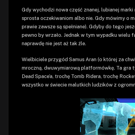
Gdy wychodzi nowa część znanej, lubianej marki
sprosta oczekiwaniom albo nie. Gdy mówimy o mar
prawie zawsze są spełniane). Gdyby do tego jes
pewno by wrzało. Jednak w tym wypadku wielu fanó
naprawdę nie jest aż tak źle.
Wielbiciele przygód Samus Aran (o której za chwi
mroczną, dwuwymiarową platformówkę. Ta gra tym
Dead Space’a, trochę Tomb Ridera, trochę Rocke
wszystko w świecie malutkich ludzików z ogrom