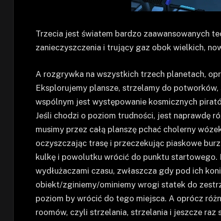
Trzecia jest światem bardzo zaawansowanych te
zanieczyszczenia i trujący gaz obok wielkich, 
A rozgrywka na wszystkich trzech planetach, opr
Eksplorujemy plansze, strzelamy do potworków,
wspólnym jest występowanie kosmicznych pirató
Jeśli chodzi o poziom trudności, jest naprawdę r
musimy przez całą planszę pchać cholerny wózek,
oczyszczając trasę i przeczekując piaskowe burz
kulkę i powolutku wrócić do punktu startowego. 
wydłużaczami czasu, zwłaszcza gdy pod ich koni
obiekt/zginiemy/ominiemy wrogi statek do zestrz
poziom by wrócić do tego miejsca. A oprócz różn
roomów, czyli strzelania, strzelania i jeszcze raz