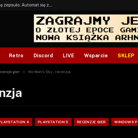
BONUS: Jak w tym kawale. A ja wiem co się zepsuło. Automat się zepsuł.
Retro
Discord
LIVE
Wsparcie
SKLEP
»
cenzje gier
No Man’s Sky – recenzja
nzja
PLAYSTATION 4
PLAYSTATION 5
RECENZJE GIER
WINDOWS P