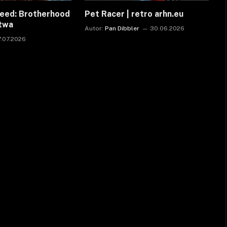
reed: Brotherhood
Pet Racer | retro arhn.eu
ctwa
Autor:
Pan Dibbler
30.06.2026
7.07.2026