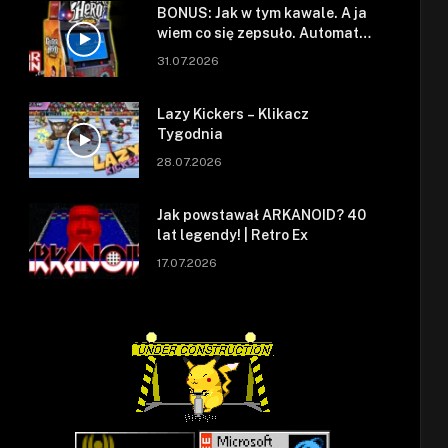
BONUS: Jak w tym kawale. A ja
wiem co się zepsuło. Automat
się zepsuł.
31.07.2026
Lazy Kickers – Klikacz
Tygodnia
28.07.2026
Jak powstawał ARKANOID? 40
lat legendy! | Retro Ex
17.07.2026