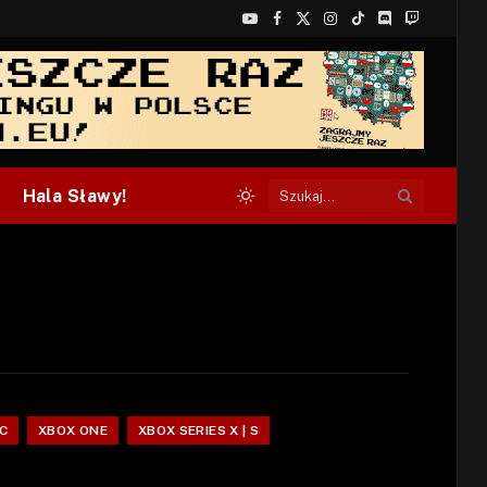
YouTube
Facebook
X
Instagram
TikTok
Discord
Twitch
(Twitter)
Hala Sławy!
C
XBOX ONE
XBOX SERIES X | S