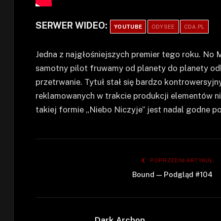
SERWER WIDEO:
YOUTUBE
ODYSEE
CDA.PL
Jedna z najgłośniejszych premier tego roku. No M
samotny pilot fruwamy od planety do planety od
przetrwanie. Tytuł stał się bardzo kontrowersyjny
reklamowanych w trakcie produkcji elementów ni
takiej formie „Niebo Niczyje” jest nadal godne p
POPRZEDNI ARTYKUŁ
Bound — Podgląd #104
Dark Archon