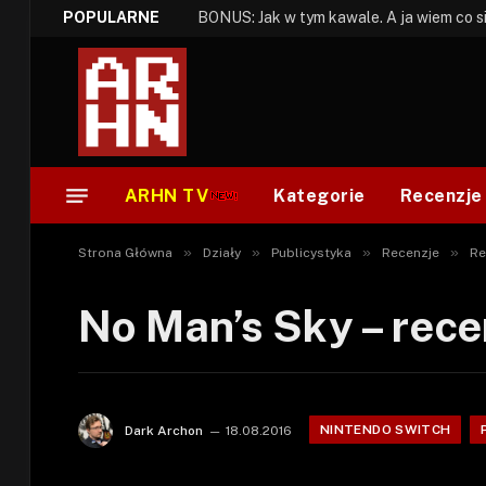
POPULARNE
ARHN TV
Kategorie
Recenzje
»
»
»
»
Strona Główna
Działy
Publicystyka
Recenzje
Re
No Man’s Sky – rece
NINTENDO SWITCH
Dark Archon
18.08.2016