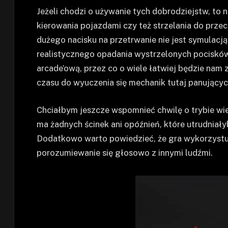
Jeżeli chodzi o używanie tych dobrodziejstw, to
kierowania pojazdami czy też strzelania do prze
dużego nacisku na przetrwanie nie jest symulacją
realistycznego opadania wystrzelonych pocisków.
arcade’ową, przez co o wiele łatwiej będzie nam
czasu do wyuczenia się mechanik tutaj panującyc
Chciałbym jeszcze wspomnieć chwilę o trybie wie
ma żadnych ścinek ani opóźnień, które utrudniał
Dodatkowo warto powiedzieć, że gra wykorzyst
porozumiewanie się głosowo z innymi ludźmi.