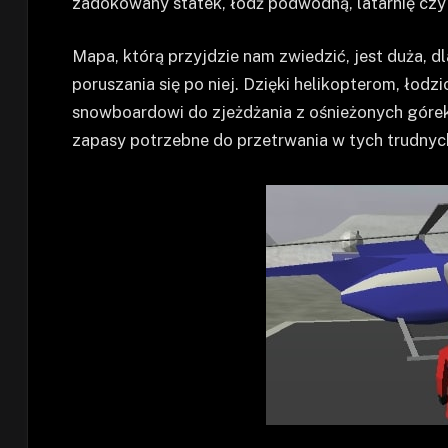
zadokowany statek, łódź podwodną, latarnię czy
Mapa, którą przyjdzie nam zwiedzić, jest duża, 
poruszania się po niej. Dzięki helikopterom, ło
snowboardowi do zjeżdżania z ośnieżonych górek
zapasy potrzebne do przetrwania w tych trudnyc