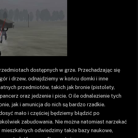
rzedmiotach dostępnych w grze. Przechadzając się
ór i drzew, odnajdziemy w końcu domki i inne
tnych przedmiotów, takich jak bronie (pistolety,
ancerz oraz jedzenie i picie. O ile odnalezienie tych
ie, jak i amunicja do nich są bardzo rzadkie.
dosyć mało i częściej będziemy błądzić po
iekolwiek zabudowania. Nie można natomiast narzekać
 mieszkalnych odwiedzimy także bazy naukowe,