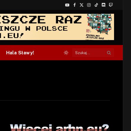
YouTube
Facebook
X
Instagram
TikTok
Discord
Twitch
(Twitter)
Hala Sławy!