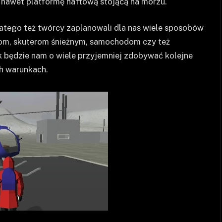
 nawet platformę naftową stojącą na morzu.
dlatego też twórcy zaplanowali dla nas wiele sposobów
dziom, skuterom śnieżnym, samochodom czy też
 będzie nam o wiele przyjemniej zdobywać kolejne
h warunkach.