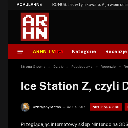
POPULARNE
ARHN TV
Kategorie
Recenzje
»
»
»
»
Strona Główna
Działy
Publicystyka
Recenzje
Re
Ice Station Z, czyli
NINTENDO 3DS
UzbrojonyStefan
03.04.2017
Przeglądając internetowy sklep Nintendo na 3DSi