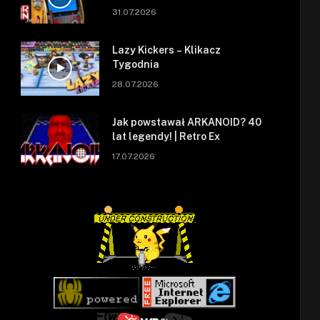
się zepsuł.
31.07.2026
Lazy Kickers – Klikacz
Tygodnia
28.07.2026
Jak powstawał ARKANOID? 40
lat legendy! | Retro Ex
17.07.2026