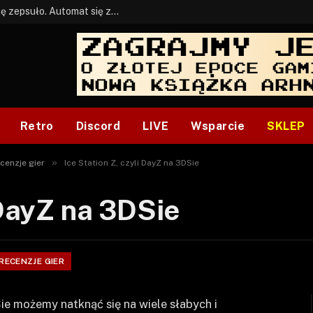
BONUS: Jak w tym kawale. A ja wiem co się zepsuło. Automat się zepsuł.
Retro
Discord
LIVE
Wsparcie
SKLEP
»
cenzje gier
Ice Station Z, czyli DayZ na 3DSie
 DayZ na 3DSie
RECENZJE GIER
e możemy natknąć się na wiele słabych i