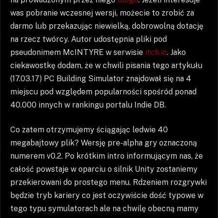
was pobranie wczesnej wersji, możecie to zrobić za
darmo lub przekazując niewielką, dobrowolną dotację
na rzecz twórcy. Autor udostępnia pliki pod
pseudonimem McINTYRE w serwisie
itch.io
. Jako
ciekawostkę dodam, że w chwili pisania tego artykułu
(17.03.17) PC Building Simulator znajdował się na 4
miejscu pod względem popularności spośród ponad
40.000 innych w rankingu portalu Indie DB.
Co zatem otrzymujemy ściągając ledwie 40
megabajtowy plik? Wersję pre-alpha gry oznaczoną
numerem v0.2. Po krótkim intro informującym nas, że
całość powstaje w oparciu o silnik Unity zostaniemy
przekierowani do prostego menu. Rdzeniem rozgrywki
będzie tryb kariery co jest oczywiście dość typowe w
tego typu symulatorach ale na chwilę obecną mamy