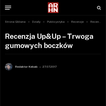
»
»
»
»
Strona Główna
Działy
Publicystyka
Recenzje
Recenzje gier
Recenzja Up&Up – Trwoga
gumowych boczków
Redaktor Kebab
27.07.2017