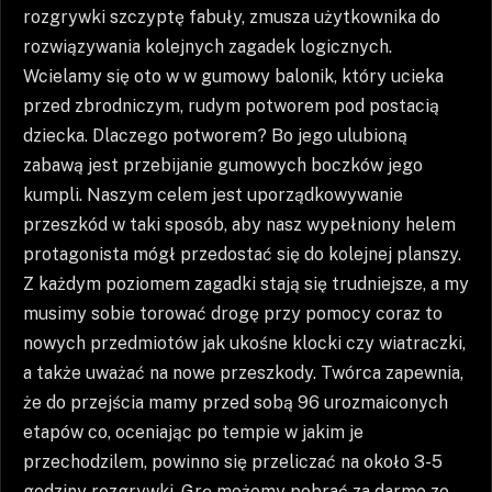
rozgrywki szczyptę fabuły, zmusza użytkownika do
rozwiązywania kolejnych zagadek logicznych.
Wcielamy się oto w w gumowy balonik, który ucieka
przed zbrodniczym, rudym potworem pod postacią
dziecka. Dlaczego potworem? Bo jego ulubioną
zabawą jest przebijanie gumowych boczków jego
kumpli. Naszym celem jest uporządkowywanie
przeszkód w taki sposób, aby nasz wypełniony helem
protagonista mógł przedostać się do kolejnej planszy.
Z każdym poziomem zagadki stają się trudniejsze, a my
musimy sobie torować drogę przy pomocy coraz to
nowych przedmiotów jak ukośne klocki czy wiatraczki,
a także uważać na nowe przeszkody. Twórca zapewnia,
że do przejścia mamy przed sobą 96 urozmaiconych
etapów co, oceniając po tempie w jakim je
przechodzilem, powinno się przeliczać na około 3-5
godziny rozgrywki. Grę możemy pobrać za darmo ze