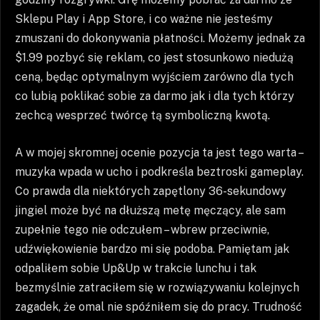
Sklepu Play i App Store, i co ważne nie jesteśmy
zmuszani do dokonywania płatności. Możemy jednak za
$1.99 pozbyć się reklam, co jest stosunkowo niedużą
ceną, będąc optymalnym wyjściem zarówno dla tych
co lubią poklikać sobie za darmo jak i dla tych którzy
zechcą wesprzeć twórcę tą symboliczną kwotą.
A w mojej skromnej ocenie pozycja ta jest tego warta –
muzyka wpada w ucho i podkreśla beztroski gameplay.
Co prawda dla niektórych zapętlony 36-sekundowy
jingiel może być na dłuższą metę męczący, ale sam
zupełnie tego nie odczułem – wbrew przeciwnie,
udźwiękowienie bardzo mi się podoba. Pamiętam jak
odpaliłem sobie Up&Up w trakcie lunchu i tak
bezmyślnie zatraciłem się w rozwiązywaniu kolejnych
zagadek, że omal nie spóźniłem się do pracy. Trudność