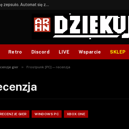
BONUS: Jak w tym kawale. A ja wiem co się zepsuło. Automat się zepsuł.
Retro
Discord
LIVE
Wsparcie
SKLEP
»
cenzje gier
Frostpunk [PC] — recenzja
ecenzja
RECENZJE GIER
WINDOWS PC
XBOX ONE