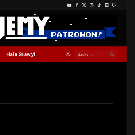
YouTube
Facebook
X
Instagram
TikTok
Discord
Twitch
(Twitter)
Hala Sławy!