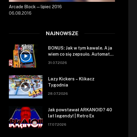
Arcade Block — lipiec 2016
06.08.2016
NAJNOWSZE
BONUS: Jak w tym kawale. A ja
wiem co się zepsuło. Automat
się zepsuł.
31.07.2026
Lazy Kickers – Klikacz
Tygodnia
28.07.2026
Jak powstawał ARKANOID? 40
lat legendy! | Retro Ex
17.07.2026