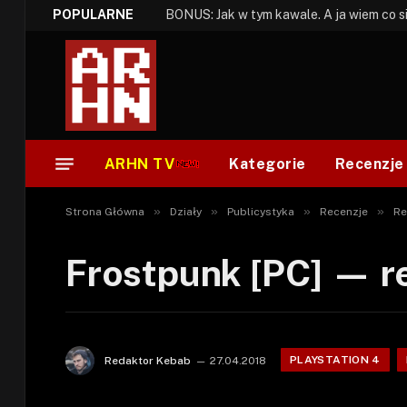
POPULARNE
ARHN TV
Kategorie
Recenzje
»
»
»
»
Strona Główna
Działy
Publicystyka
Recenzje
Re
Frostpunk [PC] — r
PLAYSTATION 4
Redaktor Kebab
27.04.2018