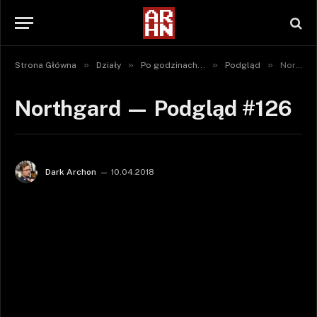
»
»
»
»
Strona Główna
Działy
Po godzinach...
Podgląd
Northgard — Podgląd #126
Northgard — Podgląd #126
Dark Archon
10.04.2018