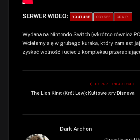
SERWER WIDEO:
YOUTUBE
ODYSEE
CDA.PL
Wydana na Nintendo Switch (wkrótce również PC
Wcielamy się w grubego kuraka, który zamiast ja
zyskać wolność i uciec z kompleksu przerabiając
POPRZEDNI ARTYKUŁ
The Lion King (Król Lew): Kultowe gry Disneya
Dark Archon
Oh god how did th