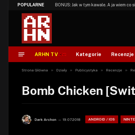
POPULARNE
ARHN TV
Kategorie
Recenzje
»
»
»
»
Strona Główna
Działy
Publicystyka
Recenzje
Re
Bomb Chicken [Swit
ANDROID / IOS
NINT
Dark Archon
19.07.2018