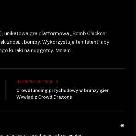
), unikatowa gra platformowa „Bomb Chicken”.
jek znosi… bomby. Wykorzystuje ten talent, aby
ego kuraki na nuggetsy. Mniam.
NASTĘPNY ARTYKUŁ
Crowdfunding przychodowy w branży gier –
Wywiad z Crowd Dragons
Strona
WWW
is get in here I am not good with computer.