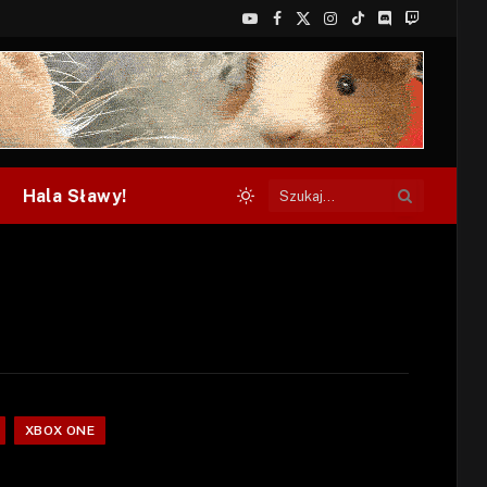
YouTube
Facebook
X
Instagram
TikTok
Discord
Twitch
(Twitter)
Hala Sławy!
XBOX ONE