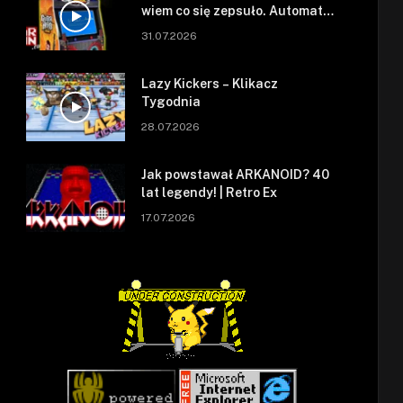
wiem co się zepsuło. Automat
się zepsuł.
31.07.2026
Lazy Kickers – Klikacz
Tygodnia
28.07.2026
Jak powstawał ARKANOID? 40
lat legendy! | Retro Ex
17.07.2026