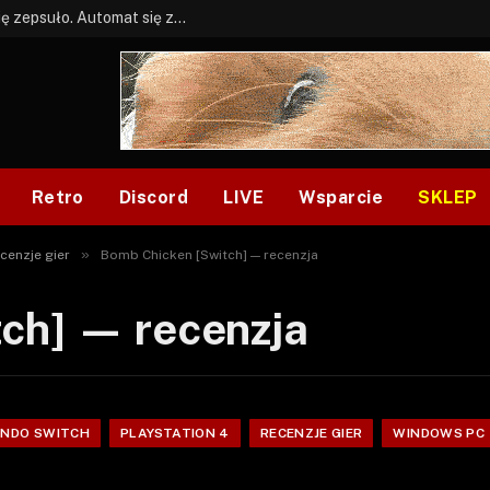
BONUS: Jak w tym kawale. A ja wiem co się zepsuło. Automat się zepsuł.
Retro
Discord
LIVE
Wsparcie
SKLEP
»
cenzje gier
Bomb Chicken [Switch] — recenzja
ch] — recenzja
ENDO SWITCH
PLAYSTATION 4
RECENZJE GIER
WINDOWS PC