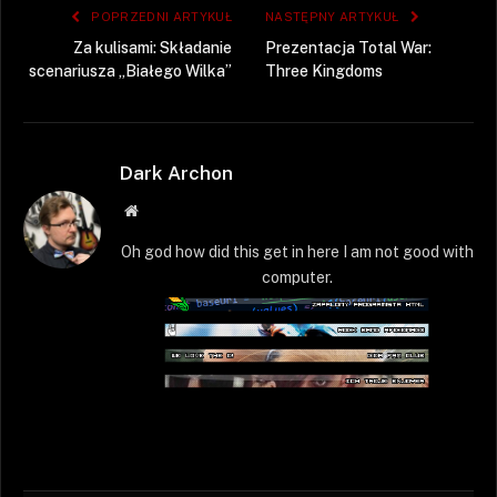
POPRZEDNI ARTYKUŁ
NASTĘPNY ARTYKUŁ
Za kulisami: Składanie
Prezentacja Total War:
scenariusza „Białego Wilka”
Three Kingdoms
Dark Archon
Strona
WWW
Oh god how did this get in here I am not good with
computer.