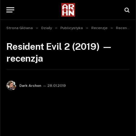
»
»
»
»
Strona Główna
Działy
Publicystyka
Recenzje
Recenzje gier
Resident Evil 2 (2019) —
recenzja
Dark Archon
28.01.2019