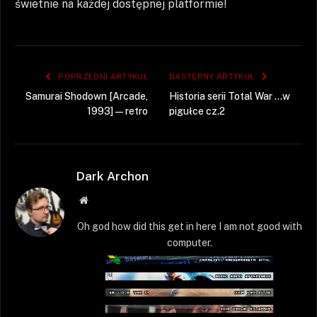
świetnie na każdej dostępnej platformie!
POPRZEDNI ARTYKUŁ
NASTĘPNY ARTYKUŁ
Samurai Shodown [Arcade,
Historia serii Total War …w
1993] — retro
pigułce cz.2
Dark Archon
Strona
WWW
Oh god how did this get in here I am not good with
computer.