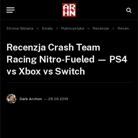
»
»
»
»
Strona Główna
Działy
Publicystyka
Recenzje
Recenzje gier
Recenzja Crash Team
Racing Nitro-Fueled — PS4
vs Xbox vs Switch
Dark Archon
28.06.2019